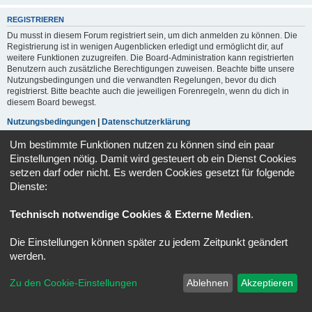
REGISTRIEREN
Du musst in diesem Forum registriert sein, um dich anmelden zu können. Die
Registrierung ist in wenigen Augenblicken erledigt und ermöglicht dir, auf
weitere Funktionen zuzugreifen. Die Board-Administration kann registrierten
Benutzern auch zusätzliche Berechtigungen zuweisen. Beachte bitte unsere
Nutzungsbedingungen und die verwandten Regelungen, bevor du dich
registrierst. Bitte beachte auch die jeweiligen Forenregeln, wenn du dich in
diesem Board bewegst.
Nutzungsbedingungen
|
Datenschutzerklärung
Um bestimmte Funktionen nutzen zu können sind ein paar
Registrieren
Einstellungen nötig. Damit wird gesteuert ob ein Dienst Cookies
setzen darf oder nicht. Es werden Cookies gesetzt für folgende
Dienste:
Foren-Übersicht
Alle Zeiten sind
UTC+02:00
Powered by
phpBB
® Forum Software © phpBB Limited
Technisch notwendige Cookies & Externe Medien
.
Deutsche Übersetzung durch
phpBB.de
Datenschutz
|
Nutzungsbedingungen
Die Einstellungen können später zu jedem Zeitpunkt geändert
werden.
Zu den Cookie-Einstellungen
Ablehnen
Akzeptieren