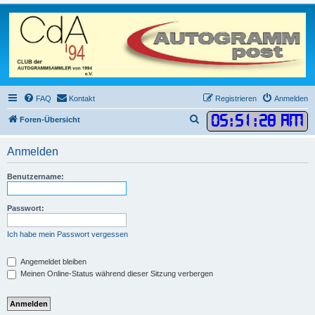
FAQ
Kontakt
Registrieren
Anmelden
05
:
51
:
28 AM
S
Foren-Übersicht
u
Anmelden
c
h
Benutzername:
e
Passwort:
Ich habe mein Passwort vergessen
Angemeldet bleiben
Meinen Online-Status während dieser Sitzung verbergen