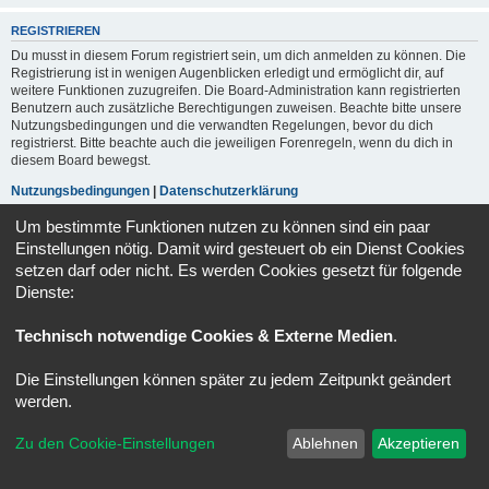
REGISTRIEREN
Du musst in diesem Forum registriert sein, um dich anmelden zu können. Die
Registrierung ist in wenigen Augenblicken erledigt und ermöglicht dir, auf
weitere Funktionen zuzugreifen. Die Board-Administration kann registrierten
Benutzern auch zusätzliche Berechtigungen zuweisen. Beachte bitte unsere
Nutzungsbedingungen und die verwandten Regelungen, bevor du dich
registrierst. Bitte beachte auch die jeweiligen Forenregeln, wenn du dich in
diesem Board bewegst.
Nutzungsbedingungen
|
Datenschutzerklärung
Um bestimmte Funktionen nutzen zu können sind ein paar
Registrieren
Einstellungen nötig. Damit wird gesteuert ob ein Dienst Cookies
setzen darf oder nicht. Es werden Cookies gesetzt für folgende
Dienste:
Foren-Übersicht
Alle Zeiten sind
UTC+02:00
Powered by
phpBB
® Forum Software © phpBB Limited
Technisch notwendige Cookies & Externe Medien
.
Deutsche Übersetzung durch
phpBB.de
Datenschutz
|
Nutzungsbedingungen
Die Einstellungen können später zu jedem Zeitpunkt geändert
werden.
Zu den Cookie-Einstellungen
Ablehnen
Akzeptieren