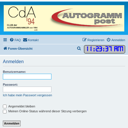
FAQ
Kontakt
Registrieren
Anmelden
11
:
23
:
37 AM
S
Foren-Übersicht
u
Anmelden
c
h
Benutzername:
e
Passwort:
Ich habe mein Passwort vergessen
Angemeldet bleiben
Meinen Online-Status während dieser Sitzung verbergen