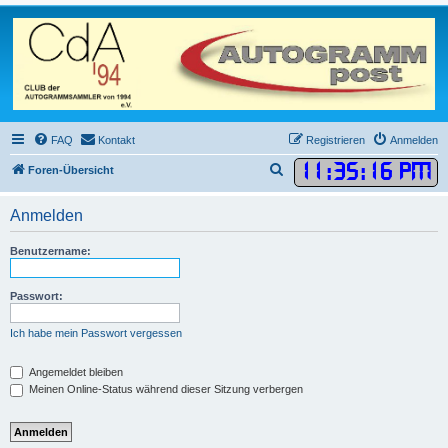
FAQ
Kontakt
Registrieren
Anmelden
11
:
35
:
16 PM
S
Foren-Übersicht
u
Anmelden
c
h
Benutzername:
e
Passwort:
Ich habe mein Passwort vergessen
Angemeldet bleiben
Meinen Online-Status während dieser Sitzung verbergen