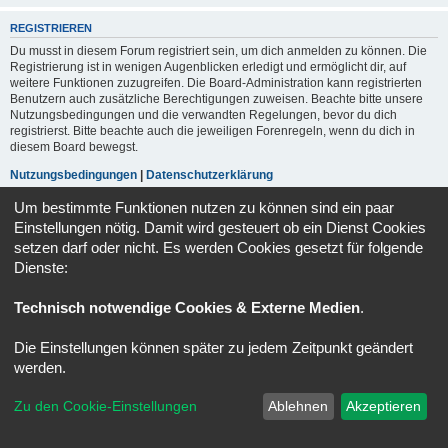
REGISTRIEREN
Du musst in diesem Forum registriert sein, um dich anmelden zu können. Die
Registrierung ist in wenigen Augenblicken erledigt und ermöglicht dir, auf
weitere Funktionen zuzugreifen. Die Board-Administration kann registrierten
Benutzern auch zusätzliche Berechtigungen zuweisen. Beachte bitte unsere
Nutzungsbedingungen und die verwandten Regelungen, bevor du dich
registrierst. Bitte beachte auch die jeweiligen Forenregeln, wenn du dich in
diesem Board bewegst.
Nutzungsbedingungen
|
Datenschutzerklärung
Um bestimmte Funktionen nutzen zu können sind ein paar
Registrieren
Einstellungen nötig. Damit wird gesteuert ob ein Dienst Cookies
setzen darf oder nicht. Es werden Cookies gesetzt für folgende
Dienste:
Foren-Übersicht
Alle Zeiten sind
UTC+02:00
Powered by
phpBB
® Forum Software © phpBB Limited
Technisch notwendige Cookies & Externe Medien
.
Deutsche Übersetzung durch
phpBB.de
Datenschutz
|
Nutzungsbedingungen
Die Einstellungen können später zu jedem Zeitpunkt geändert
werden.
Zu den Cookie-Einstellungen
Ablehnen
Akzeptieren