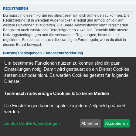
REGISTRIEREN
Du musst in diesem Forum registriert sein, um dich anmelden zu können. Die
Registrierung ist in wenigen Augenblicken erledigt und ermöglicht dir, auf
weitere Funktionen zuzugreifen. Die Board-Administration kann registrierten
Benutzern auch zusätzliche Berechtigungen zuweisen. Beachte bitte unsere
Nutzungsbedingungen und die verwandten Regelungen, bevor du dich
registrierst. Bitte beachte auch die jeweiligen Forenregeln, wenn du dich in
diesem Board bewegst.
Nutzungsbedingungen
|
Datenschutzerklärung
Um bestimmte Funktionen nutzen zu können sind ein paar
Registrieren
Einstellungen nötig. Damit wird gesteuert ob ein Dienst Cookies
setzen darf oder nicht. Es werden Cookies gesetzt für folgende
Dienste:
Foren-Übersicht
Alle Zeiten sind
UTC+02:00
Powered by
phpBB
® Forum Software © phpBB Limited
Technisch notwendige Cookies & Externe Medien
.
Deutsche Übersetzung durch
phpBB.de
Datenschutz
|
Nutzungsbedingungen
Die Einstellungen können später zu jedem Zeitpunkt geändert
werden.
Zu den Cookie-Einstellungen
Ablehnen
Akzeptieren