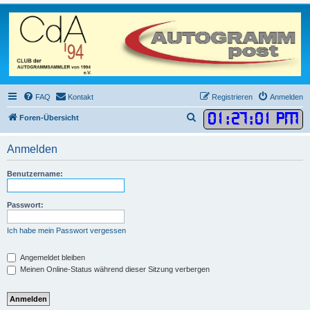
FAQ
Kontakt
Registrieren
Anmelden
01
:
27
:
01 PM
S
Foren-Übersicht
u
Anmelden
c
h
Benutzername:
e
Passwort:
Ich habe mein Passwort vergessen
Angemeldet bleiben
Meinen Online-Status während dieser Sitzung verbergen