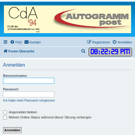
FAQ
Kontakt
Registrieren
Anmelden
08
:
22
:
29 PM
S
Foren-Übersicht
u
Anmelden
c
h
Benutzername:
e
Passwort:
Ich habe mein Passwort vergessen
Angemeldet bleiben
Meinen Online-Status während dieser Sitzung verbergen