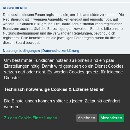
REGISTRIEREN
Du musst in diesem Forum registriert sein, um dich anmelden zu können. Die
Registrierung ist in wenigen Augenblicken erledigt und ermöglicht dir, auf
weitere Funktionen zuzugreifen. Die Board-Administration kann registrierten
Benutzern auch zusätzliche Berechtigungen zuweisen. Beachte bitte unsere
Nutzungsbedingungen und die verwandten Regelungen, bevor du dich
registrierst. Bitte beachte auch die jeweiligen Forenregeln, wenn du dich in
diesem Board bewegst.
Nutzungsbedingungen
|
Datenschutzerklärung
Um bestimmte Funktionen nutzen zu können sind ein paar
Registrieren
Einstellungen nötig. Damit wird gesteuert ob ein Dienst Cookies
setzen darf oder nicht. Es werden Cookies gesetzt für folgende
Dienste:
Foren-Übersicht
Alle Zeiten sind
UTC+02:00
Powered by
phpBB
® Forum Software © phpBB Limited
Technisch notwendige Cookies & Externe Medien
.
Deutsche Übersetzung durch
phpBB.de
Datenschutz
|
Nutzungsbedingungen
Die Einstellungen können später zu jedem Zeitpunkt geändert
werden.
Zu den Cookie-Einstellungen
Ablehnen
Akzeptieren