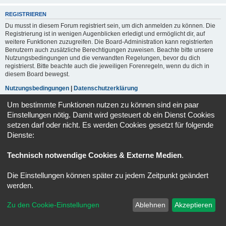
REGISTRIEREN
Du musst in diesem Forum registriert sein, um dich anmelden zu können. Die
Registrierung ist in wenigen Augenblicken erledigt und ermöglicht dir, auf
weitere Funktionen zuzugreifen. Die Board-Administration kann registrierten
Benutzern auch zusätzliche Berechtigungen zuweisen. Beachte bitte unsere
Nutzungsbedingungen und die verwandten Regelungen, bevor du dich
registrierst. Bitte beachte auch die jeweiligen Forenregeln, wenn du dich in
diesem Board bewegst.
Nutzungsbedingungen
|
Datenschutzerklärung
Um bestimmte Funktionen nutzen zu können sind ein paar
Registrieren
Einstellungen nötig. Damit wird gesteuert ob ein Dienst Cookies
setzen darf oder nicht. Es werden Cookies gesetzt für folgende
Dienste:
Foren-Übersicht
Alle Zeiten sind
UTC+02:00
Powered by
phpBB
® Forum Software © phpBB Limited
Technisch notwendige Cookies & Externe Medien
.
Deutsche Übersetzung durch
phpBB.de
Datenschutz
|
Nutzungsbedingungen
Die Einstellungen können später zu jedem Zeitpunkt geändert
werden.
Zu den Cookie-Einstellungen
Ablehnen
Akzeptieren