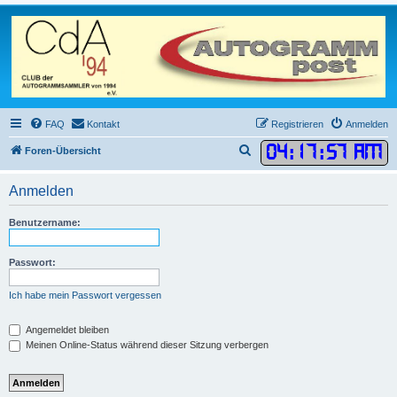
FAQ
Kontakt
Registrieren
Anmelden
04
:
17
:
57 AM
S
Foren-Übersicht
u
Anmelden
c
h
Benutzername:
e
Passwort:
Ich habe mein Passwort vergessen
Angemeldet bleiben
Meinen Online-Status während dieser Sitzung verbergen