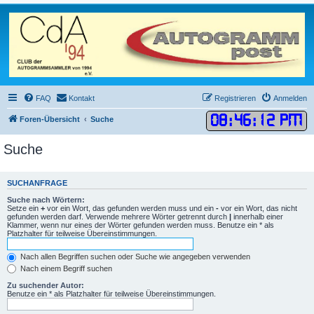
FAQ
Kontakt
Registrieren
Anmelden
08
:
46
:
12 PM
Foren-Übersicht
Suche
Suche
SUCHANFRAGE
Suche nach Wörtern:
Setze ein
+
vor ein Wort, das gefunden werden muss und ein
-
vor ein Wort, das nicht
gefunden werden darf. Verwende mehrere Wörter getrennt durch
|
innerhalb einer
Klammer, wenn nur eines der Wörter gefunden werden muss. Benutze ein * als
Platzhalter für teilweise Übereinstimmungen.
Nach allen Begriffen suchen oder Suche wie angegeben verwenden
Nach einem Begriff suchen
Zu suchender Autor:
Benutze ein * als Platzhalter für teilweise Übereinstimmungen.