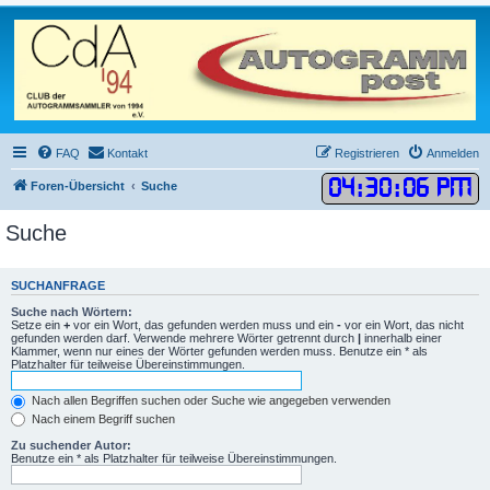
FAQ
Kontakt
Registrieren
Anmelden
04
:
30
:
06 PM
Foren-Übersicht
Suche
Suche
SUCHANFRAGE
Suche nach Wörtern:
Setze ein
+
vor ein Wort, das gefunden werden muss und ein
-
vor ein Wort, das nicht
gefunden werden darf. Verwende mehrere Wörter getrennt durch
|
innerhalb einer
Klammer, wenn nur eines der Wörter gefunden werden muss. Benutze ein * als
Platzhalter für teilweise Übereinstimmungen.
Nach allen Begriffen suchen oder Suche wie angegeben verwenden
Nach einem Begriff suchen
Zu suchender Autor:
Benutze ein * als Platzhalter für teilweise Übereinstimmungen.