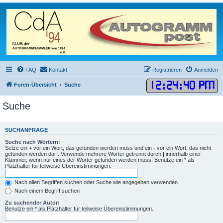
FAQ
Kontakt
Registrieren
Anmelden
12
:
24
:
40 PM
Foren-Übersicht
Suche
Suche
SUCHANFRAGE
Suche nach Wörtern:
Setze ein
+
vor ein Wort, das gefunden werden muss und ein
-
vor ein Wort, das nicht
gefunden werden darf. Verwende mehrere Wörter getrennt durch
|
innerhalb einer
Klammer, wenn nur eines der Wörter gefunden werden muss. Benutze ein * als
Platzhalter für teilweise Übereinstimmungen.
Nach allen Begriffen suchen oder Suche wie angegeben verwenden
Nach einem Begriff suchen
Zu suchender Autor:
Benutze ein * als Platzhalter für teilweise Übereinstimmungen.