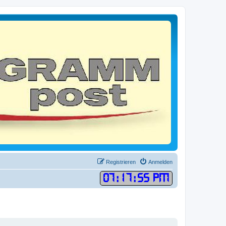
Registrieren
Anmelden
07
:
17
:
55 PM