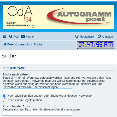
FAQ
Kontakt
Registrieren
Anmelden
07
:
47
:
55 AM
Foren-Übersicht
Suche
Suche
SUCHANFRAGE
Suche nach Wörtern:
Setze ein
+
vor ein Wort, das gefunden werden muss und ein
-
vor ein Wort, das nicht
gefunden werden darf. Verwende mehrere Wörter getrennt durch
|
innerhalb einer
Klammer, wenn nur eines der Wörter gefunden werden muss. Benutze ein * als
Platzhalter für teilweise Übereinstimmungen.
Nach allen Begriffen suchen oder Suche wie angegeben verwenden
Nach einem Begriff suchen
Zu suchender Autor:
Benutze ein * als Platzhalter für teilweise Übereinstimmungen.