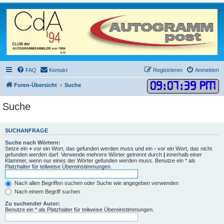
FAQ
Kontakt
Registrieren
Anmelden
09
:
07
:
39 PM
Foren-Übersicht
Suche
Suche
SUCHANFRAGE
Suche nach Wörtern:
Setze ein
+
vor ein Wort, das gefunden werden muss und ein
-
vor ein Wort, das nicht
gefunden werden darf. Verwende mehrere Wörter getrennt durch
|
innerhalb einer
Klammer, wenn nur eines der Wörter gefunden werden muss. Benutze ein * als
Platzhalter für teilweise Übereinstimmungen.
Nach allen Begriffen suchen oder Suche wie angegeben verwenden
Nach einem Begriff suchen
Zu suchender Autor:
Benutze ein * als Platzhalter für teilweise Übereinstimmungen.