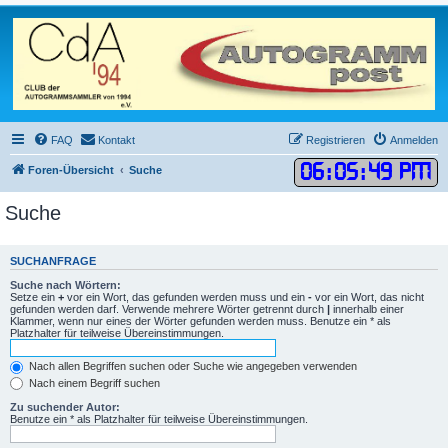
FAQ
Kontakt
Registrieren
Anmelden
06
:
05
:
49 PM
Foren-Übersicht
Suche
Suche
SUCHANFRAGE
Suche nach Wörtern:
Setze ein
+
vor ein Wort, das gefunden werden muss und ein
-
vor ein Wort, das nicht
gefunden werden darf. Verwende mehrere Wörter getrennt durch
|
innerhalb einer
Klammer, wenn nur eines der Wörter gefunden werden muss. Benutze ein * als
Platzhalter für teilweise Übereinstimmungen.
Nach allen Begriffen suchen oder Suche wie angegeben verwenden
Nach einem Begriff suchen
Zu suchender Autor:
Benutze ein * als Platzhalter für teilweise Übereinstimmungen.