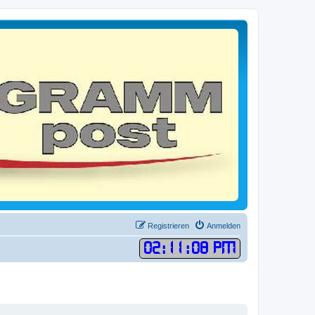
Registrieren
Anmelden
02
:
11
:
08 PM