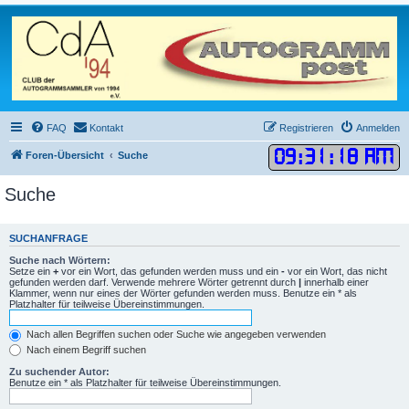
FAQ
Kontakt
Registrieren
Anmelden
09
:
31
:
18 AM
Foren-Übersicht
Suche
Suche
SUCHANFRAGE
Suche nach Wörtern:
Setze ein
+
vor ein Wort, das gefunden werden muss und ein
-
vor ein Wort, das nicht
gefunden werden darf. Verwende mehrere Wörter getrennt durch
|
innerhalb einer
Klammer, wenn nur eines der Wörter gefunden werden muss. Benutze ein * als
Platzhalter für teilweise Übereinstimmungen.
Nach allen Begriffen suchen oder Suche wie angegeben verwenden
Nach einem Begriff suchen
Zu suchender Autor:
Benutze ein * als Platzhalter für teilweise Übereinstimmungen.