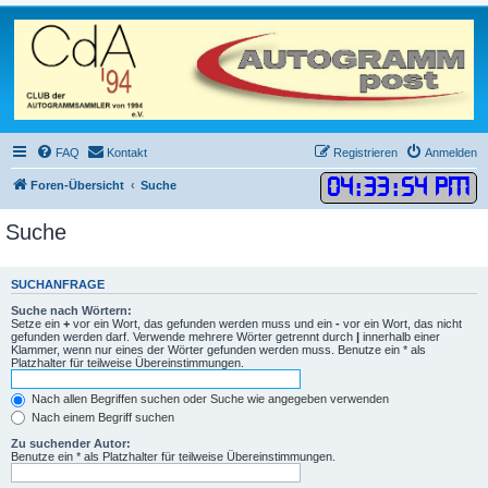
FAQ
Kontakt
Registrieren
Anmelden
04
:
33
:
54 PM
Foren-Übersicht
Suche
Suche
SUCHANFRAGE
Suche nach Wörtern:
Setze ein
+
vor ein Wort, das gefunden werden muss und ein
-
vor ein Wort, das nicht
gefunden werden darf. Verwende mehrere Wörter getrennt durch
|
innerhalb einer
Klammer, wenn nur eines der Wörter gefunden werden muss. Benutze ein * als
Platzhalter für teilweise Übereinstimmungen.
Nach allen Begriffen suchen oder Suche wie angegeben verwenden
Nach einem Begriff suchen
Zu suchender Autor:
Benutze ein * als Platzhalter für teilweise Übereinstimmungen.