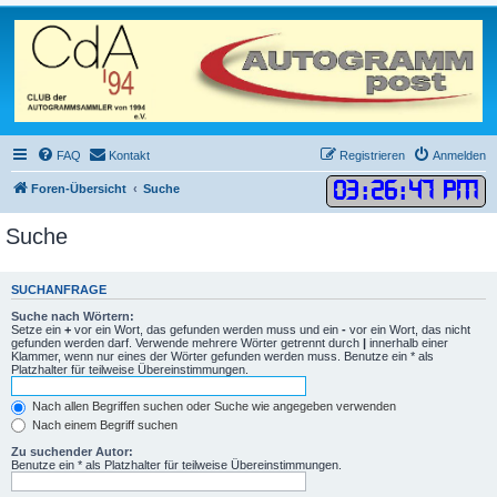
FAQ
Kontakt
Registrieren
Anmelden
03
:
26
:
47 PM
Foren-Übersicht
Suche
Suche
SUCHANFRAGE
Suche nach Wörtern:
Setze ein
+
vor ein Wort, das gefunden werden muss und ein
-
vor ein Wort, das nicht
gefunden werden darf. Verwende mehrere Wörter getrennt durch
|
innerhalb einer
Klammer, wenn nur eines der Wörter gefunden werden muss. Benutze ein * als
Platzhalter für teilweise Übereinstimmungen.
Nach allen Begriffen suchen oder Suche wie angegeben verwenden
Nach einem Begriff suchen
Zu suchender Autor:
Benutze ein * als Platzhalter für teilweise Übereinstimmungen.