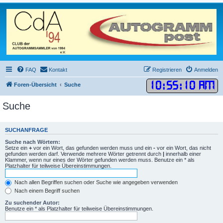
FAQ
Kontakt
Registrieren
Anmelden
10
:
55
:
10 AM
Foren-Übersicht
Suche
Suche
SUCHANFRAGE
Suche nach Wörtern:
Setze ein
+
vor ein Wort, das gefunden werden muss und ein
-
vor ein Wort, das nicht
gefunden werden darf. Verwende mehrere Wörter getrennt durch
|
innerhalb einer
Klammer, wenn nur eines der Wörter gefunden werden muss. Benutze ein * als
Platzhalter für teilweise Übereinstimmungen.
Nach allen Begriffen suchen oder Suche wie angegeben verwenden
Nach einem Begriff suchen
Zu suchender Autor:
Benutze ein * als Platzhalter für teilweise Übereinstimmungen.