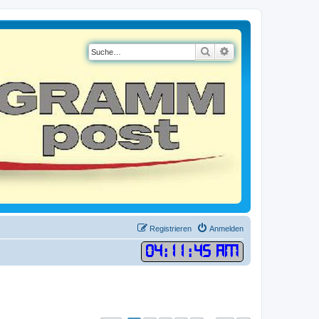
Suche
Erweiterte Suche
Registrieren
Anmelden
04
:
11
:
45 AM