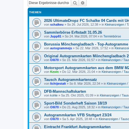
Suche
Erweiterte Suche
THEMEN
2026 UltimateDropz FC Schalke 04 Cards mit Un
von
schalkeu
»
So 26. Jul 2026, 12:38
» in
Kleinanzeigen / 
Sammlerbörse Erftstadt 31.05.26
von
Jupp81
»
So 24. Mai 2026, 07:04
» in
Terminbörse
Borussia Mönchengladbach - Top-Autogramme 
von
autogrammejs
»
So 22. Mär 2026, 17:52
» in
Kleinanze
Original Autogrammkarten Mönchengladbach 2
von
Olli70
»
So 15. Mär 2026, 01:57
» in
Kleinanzeigen / Ta
Motorsport Autogrammkarten aus dem BMW M2
von
Kevin
»
Do 12. Mär 2026, 21:04
» in
Kleinanzeigen / Ta
Tausch Autogrammkartensatz
von
lichtjestalt
»
So 8. Mär 2026, 22:34
» in
Kleinanzeigen 
DFB-Mannschaftskarten
von
kohle
»
Sa 25. Okt 2025, 01:09
» in
Kleinanzeigen / Tau
Sport-Bild Sonderheft Saison 18/19
von
Olli70
»
Do 21. Aug 2025, 18:32
» in
Kleinanzeigen / Ta
Autogrammkarten VFB Stuttgart 23/24
von
Olli70
»
Sa 5. Apr 2025, 18:48
» in
Kleinanzeigen / Taus
Eintracht Frankfurt Autogrammkarten