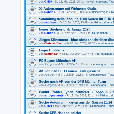
von
Olli70
»
So 23. Mär 2025, 00:41
» in
Kleinanzeigen / Ta
50 Autogramme mit Widmung Gratis
von
Robert
»
Do 20. Feb 2025, 08:03
» in
Kleinanzeigen / T
Sammlungsteilauflösung 1000 Karten für EUR 49
von
saschass
»
Di 28. Jan 2025, 13:48
» in
Kleinanzeigen /
Neues Briefporto ab Januar 2025
von
Robert
»
Mi 13. Nov 2024, 14:04
» in
Diskussionen
Jürgen Klinsmann - bitte nicht anschreiben übe
von
ChristianBach
»
Fr 20. Sep 2024, 20:57
» in
Informatio
Login Probleme
von
schumifan
»
Sa 13. Jul 2024, 12:47
» in
Informationen 
FC Bayern München AK
von
Juergen
»
Mi 3. Jul 2024, 12:53
» in
Kleinanzeigen / Ta
AK von den DFB Frauen Team gesucht
von
Juergen
»
Mi 3. Jul 2024, 12:51
» in
Kleinanzeigen / Ta
Suche noch AK von der DFB Männer Team
von
Juergen
»
Mi 3. Jul 2024, 12:49
» in
Kleinanzeigen / Ta
Panini "Pöhler, Typen, Zauberer" - Topps 2017/
von
autogrammejs
»
Fr 17. Mai 2024, 22:14
» in
Kleinanzei
Suche Autogrammkarten aus der Saison 23/24
von
Olli70
»
Mo 8. Apr 2024, 20:41
» in
Kleinanzeigen / Tau
Suche DFB-Nationalspieler