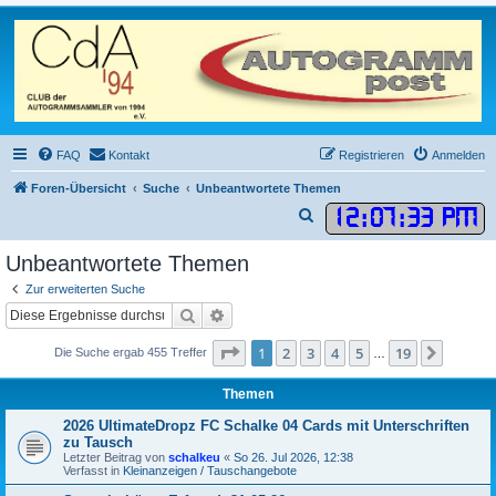
FAQ
Kontakt
Registrieren
Anmelden
Foren-Übersicht
Suche
Unbeantwortete Themen
12
:
07
:
33 PM
S
u
Unbeantwortete Themen
c
Zur erweiterten Suche
h
Suche
Erweiterte Suche
e
Seite
1
von
19
1
2
3
4
5
19
Nächst
Die Suche ergab 455 Treffer
…
Themen
2026 UltimateDropz FC Schalke 04 Cards mit Unterschriften
zu Tausch
Letzter Beitrag von
schalkeu
«
So 26. Jul 2026, 12:38
Verfasst in
Kleinanzeigen / Tauschangebote