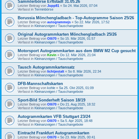
Sammlerbörse Erftstadt 31.05.26
Letzter Beitrag von
Jupp81
«
So 24. Mai 2026, 07:04
Verfasst in
Terminbörse
Borussia Mönchengladbach - Top-Autogramme Saison 25/26
Letzter Beitrag von
autogrammejs
«
So 22. Mär 2026, 17:52
Verfasst in
Kleinanzeigen / Tauschangebote
Original Autogrammkarten Mönchengladbach 25/26
Letzter Beitrag von
Olli70
«
So 15. Mär 2026, 01:57
Verfasst in
Kleinanzeigen / Tauschangebote
Motorsport Autogrammkarten aus dem BMW M2 Cup gesucht
Letzter Beitrag von
Kevin
«
Do 12. Mär 2026, 21:04
Verfasst in
Kleinanzeigen / Tauschangebote
Tausch Autogrammkartensatz
Letzter Beitrag von
lichtjestalt
«
So 8. Mär 2026, 22:34
Verfasst in
Kleinanzeigen / Tauschangebote
DFB-Mannschaftskarten
Letzter Beitrag von
kohle
«
Sa 25. Okt 2025, 01:09
Verfasst in
Kleinanzeigen / Tauschangebote
Sport-Bild Sonderheft Saison 18/19
Letzter Beitrag von
Olli70
«
Do 21. Aug 2025, 18:32
Verfasst in
Kleinanzeigen / Tauschangebote
Autogrammkarten VFB Stuttgart 23/24
Letzter Beitrag von
Olli70
«
Sa 5. Apr 2025, 18:48
Verfasst in
Kleinanzeigen / Tauschangebote
Eintracht Frankfurt Autogrammkarten
Letzter Beitrag von
Olli70
«
So 23. Mär 2025, 00:41