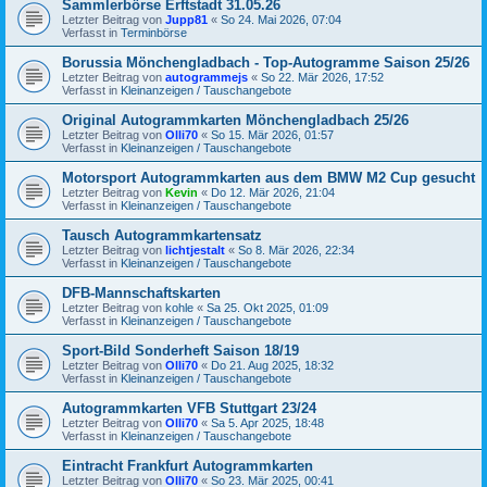
Sammlerbörse Erftstadt 31.05.26
Letzter Beitrag von
Jupp81
«
So 24. Mai 2026, 07:04
Verfasst in
Terminbörse
Borussia Mönchengladbach - Top-Autogramme Saison 25/26
Letzter Beitrag von
autogrammejs
«
So 22. Mär 2026, 17:52
Verfasst in
Kleinanzeigen / Tauschangebote
Original Autogrammkarten Mönchengladbach 25/26
Letzter Beitrag von
Olli70
«
So 15. Mär 2026, 01:57
Verfasst in
Kleinanzeigen / Tauschangebote
Motorsport Autogrammkarten aus dem BMW M2 Cup gesucht
Letzter Beitrag von
Kevin
«
Do 12. Mär 2026, 21:04
Verfasst in
Kleinanzeigen / Tauschangebote
Tausch Autogrammkartensatz
Letzter Beitrag von
lichtjestalt
«
So 8. Mär 2026, 22:34
Verfasst in
Kleinanzeigen / Tauschangebote
DFB-Mannschaftskarten
Letzter Beitrag von
kohle
«
Sa 25. Okt 2025, 01:09
Verfasst in
Kleinanzeigen / Tauschangebote
Sport-Bild Sonderheft Saison 18/19
Letzter Beitrag von
Olli70
«
Do 21. Aug 2025, 18:32
Verfasst in
Kleinanzeigen / Tauschangebote
Autogrammkarten VFB Stuttgart 23/24
Letzter Beitrag von
Olli70
«
Sa 5. Apr 2025, 18:48
Verfasst in
Kleinanzeigen / Tauschangebote
Eintracht Frankfurt Autogrammkarten
Letzter Beitrag von
Olli70
«
So 23. Mär 2025, 00:41