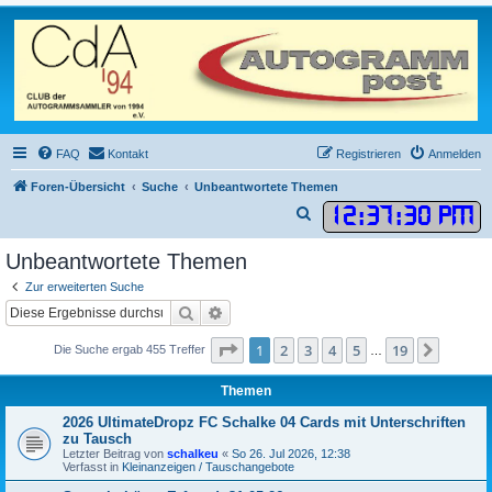
FAQ
Kontakt
Registrieren
Anmelden
Foren-Übersicht
Suche
Unbeantwortete Themen
12
:
37
:
30 PM
S
u
Unbeantwortete Themen
c
Zur erweiterten Suche
h
Suche
Erweiterte Suche
e
Seite
1
von
19
1
2
3
4
5
19
Nächst
Die Suche ergab 455 Treffer
…
Themen
2026 UltimateDropz FC Schalke 04 Cards mit Unterschriften
zu Tausch
Letzter Beitrag von
schalkeu
«
So 26. Jul 2026, 12:38
Verfasst in
Kleinanzeigen / Tauschangebote