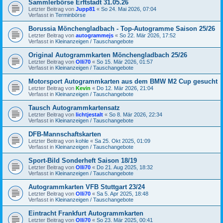
Sammlerbörse Erftstadt 31.05.26
Letzter Beitrag von
Jupp81
«
So 24. Mai 2026, 07:04
Verfasst in
Terminbörse
Borussia Mönchengladbach - Top-Autogramme Saison 25/26
Letzter Beitrag von
autogrammejs
«
So 22. Mär 2026, 17:52
Verfasst in
Kleinanzeigen / Tauschangebote
Original Autogrammkarten Mönchengladbach 25/26
Letzter Beitrag von
Olli70
«
So 15. Mär 2026, 01:57
Verfasst in
Kleinanzeigen / Tauschangebote
Motorsport Autogrammkarten aus dem BMW M2 Cup gesucht
Letzter Beitrag von
Kevin
«
Do 12. Mär 2026, 21:04
Verfasst in
Kleinanzeigen / Tauschangebote
Tausch Autogrammkartensatz
Letzter Beitrag von
lichtjestalt
«
So 8. Mär 2026, 22:34
Verfasst in
Kleinanzeigen / Tauschangebote
DFB-Mannschaftskarten
Letzter Beitrag von
kohle
«
Sa 25. Okt 2025, 01:09
Verfasst in
Kleinanzeigen / Tauschangebote
Sport-Bild Sonderheft Saison 18/19
Letzter Beitrag von
Olli70
«
Do 21. Aug 2025, 18:32
Verfasst in
Kleinanzeigen / Tauschangebote
Autogrammkarten VFB Stuttgart 23/24
Letzter Beitrag von
Olli70
«
Sa 5. Apr 2025, 18:48
Verfasst in
Kleinanzeigen / Tauschangebote
Eintracht Frankfurt Autogrammkarten
Letzter Beitrag von
Olli70
«
So 23. Mär 2025, 00:41