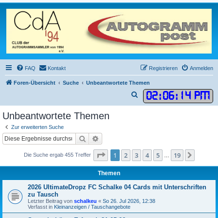
FAQ
Kontakt
Registrieren
Anmelden
Foren-Übersicht
Suche
Unbeantwortete Themen
02
:
06
:
14 PM
S
u
Unbeantwortete Themen
c
Zur erweiterten Suche
h
Suche
Erweiterte Suche
e
Seite
1
von
19
1
2
3
4
5
19
Nächst
Die Suche ergab 455 Treffer
…
Themen
2026 UltimateDropz FC Schalke 04 Cards mit Unterschriften
zu Tausch
Letzter Beitrag von
schalkeu
«
So 26. Jul 2026, 12:38
Verfasst in
Kleinanzeigen / Tauschangebote