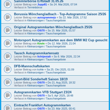
Sammlerbörse Erftstadt 31.05.26
Letzter Beitrag von
Jupp81
«
So 24. Mai 2026, 07:04
Verfasst in
Terminbörse
Borussia Mönchengladbach - Top-Autogramme Saison 25/26
Letzter Beitrag von
autogrammejs
«
So 22. Mär 2026, 17:52
Verfasst in
Kleinanzeigen / Tauschangebote
Original Autogrammkarten Mönchengladbach 25/26
Letzter Beitrag von
Olli70
«
So 15. Mär 2026, 01:57
Verfasst in
Kleinanzeigen / Tauschangebote
Motorsport Autogrammkarten aus dem BMW M2 Cup gesucht
Letzter Beitrag von
Kevin
«
Do 12. Mär 2026, 21:04
Verfasst in
Kleinanzeigen / Tauschangebote
Tausch Autogrammkartensatz
Letzter Beitrag von
lichtjestalt
«
So 8. Mär 2026, 22:34
Verfasst in
Kleinanzeigen / Tauschangebote
DFB-Mannschaftskarten
Letzter Beitrag von
kohle
«
Sa 25. Okt 2025, 01:09
Verfasst in
Kleinanzeigen / Tauschangebote
Sport-Bild Sonderheft Saison 18/19
Letzter Beitrag von
Olli70
«
Do 21. Aug 2025, 18:32
Verfasst in
Kleinanzeigen / Tauschangebote
Autogrammkarten VFB Stuttgart 23/24
Letzter Beitrag von
Olli70
«
Sa 5. Apr 2025, 18:48
Verfasst in
Kleinanzeigen / Tauschangebote
Eintracht Frankfurt Autogrammkarten
Letzter Beitrag von
Olli70
«
So 23. Mär 2025, 00:41