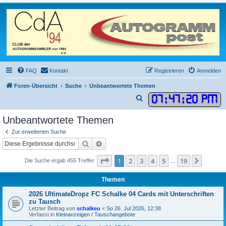
FAQ
Kontakt
Registrieren
Anmelden
Foren-Übersicht
Suche
Unbeantwortete Themen
07
:
47
:
20 PM
S
u
Unbeantwortete Themen
c
Zur erweiterten Suche
h
Suche
Erweiterte Suche
e
Seite
1
von
19
1
2
3
4
5
19
Nächst
Die Suche ergab 455 Treffer
…
Themen
2026 UltimateDropz FC Schalke 04 Cards mit Unterschriften
zu Tausch
Letzter Beitrag von
schalkeu
«
So 26. Jul 2026, 12:38
Verfasst in
Kleinanzeigen / Tauschangebote