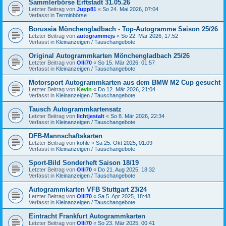
Sammlerbörse Erftstadt 31.05.26
Letzter Beitrag von
Jupp81
«
So 24. Mai 2026, 07:04
Verfasst in
Terminbörse
Borussia Mönchengladbach - Top-Autogramme Saison 25/26
Letzter Beitrag von
autogrammejs
«
So 22. Mär 2026, 17:52
Verfasst in
Kleinanzeigen / Tauschangebote
Original Autogrammkarten Mönchengladbach 25/26
Letzter Beitrag von
Olli70
«
So 15. Mär 2026, 01:57
Verfasst in
Kleinanzeigen / Tauschangebote
Motorsport Autogrammkarten aus dem BMW M2 Cup gesucht
Letzter Beitrag von
Kevin
«
Do 12. Mär 2026, 21:04
Verfasst in
Kleinanzeigen / Tauschangebote
Tausch Autogrammkartensatz
Letzter Beitrag von
lichtjestalt
«
So 8. Mär 2026, 22:34
Verfasst in
Kleinanzeigen / Tauschangebote
DFB-Mannschaftskarten
Letzter Beitrag von
kohle
«
Sa 25. Okt 2025, 01:09
Verfasst in
Kleinanzeigen / Tauschangebote
Sport-Bild Sonderheft Saison 18/19
Letzter Beitrag von
Olli70
«
Do 21. Aug 2025, 18:32
Verfasst in
Kleinanzeigen / Tauschangebote
Autogrammkarten VFB Stuttgart 23/24
Letzter Beitrag von
Olli70
«
Sa 5. Apr 2025, 18:48
Verfasst in
Kleinanzeigen / Tauschangebote
Eintracht Frankfurt Autogrammkarten
Letzter Beitrag von
Olli70
«
So 23. Mär 2025, 00:41