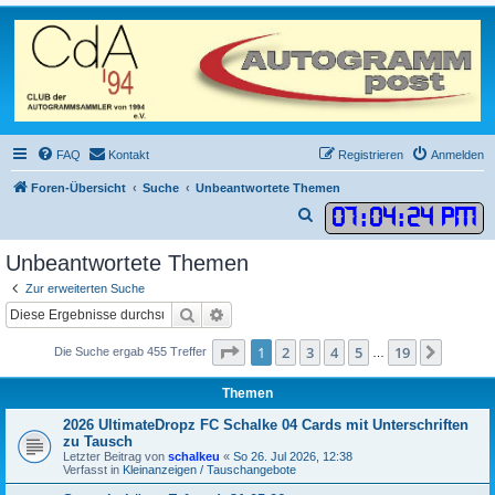
FAQ
Kontakt
Registrieren
Anmelden
Foren-Übersicht
Suche
Unbeantwortete Themen
07
:
04
:
24 PM
S
u
Unbeantwortete Themen
c
Zur erweiterten Suche
h
Suche
Erweiterte Suche
e
Seite
1
von
19
1
2
3
4
5
19
Nächst
Die Suche ergab 455 Treffer
…
Themen
2026 UltimateDropz FC Schalke 04 Cards mit Unterschriften
zu Tausch
Letzter Beitrag von
schalkeu
«
So 26. Jul 2026, 12:38
Verfasst in
Kleinanzeigen / Tauschangebote