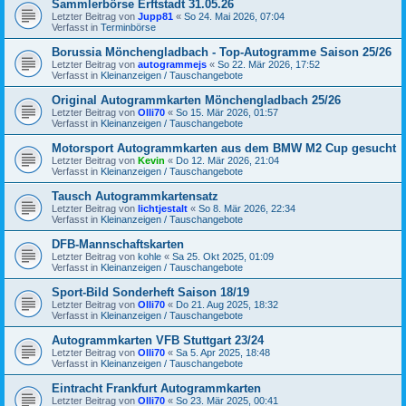
Sammlerbörse Erftstadt 31.05.26
Letzter Beitrag von
Jupp81
«
So 24. Mai 2026, 07:04
Verfasst in
Terminbörse
Borussia Mönchengladbach - Top-Autogramme Saison 25/26
Letzter Beitrag von
autogrammejs
«
So 22. Mär 2026, 17:52
Verfasst in
Kleinanzeigen / Tauschangebote
Original Autogrammkarten Mönchengladbach 25/26
Letzter Beitrag von
Olli70
«
So 15. Mär 2026, 01:57
Verfasst in
Kleinanzeigen / Tauschangebote
Motorsport Autogrammkarten aus dem BMW M2 Cup gesucht
Letzter Beitrag von
Kevin
«
Do 12. Mär 2026, 21:04
Verfasst in
Kleinanzeigen / Tauschangebote
Tausch Autogrammkartensatz
Letzter Beitrag von
lichtjestalt
«
So 8. Mär 2026, 22:34
Verfasst in
Kleinanzeigen / Tauschangebote
DFB-Mannschaftskarten
Letzter Beitrag von
kohle
«
Sa 25. Okt 2025, 01:09
Verfasst in
Kleinanzeigen / Tauschangebote
Sport-Bild Sonderheft Saison 18/19
Letzter Beitrag von
Olli70
«
Do 21. Aug 2025, 18:32
Verfasst in
Kleinanzeigen / Tauschangebote
Autogrammkarten VFB Stuttgart 23/24
Letzter Beitrag von
Olli70
«
Sa 5. Apr 2025, 18:48
Verfasst in
Kleinanzeigen / Tauschangebote
Eintracht Frankfurt Autogrammkarten
Letzter Beitrag von
Olli70
«
So 23. Mär 2025, 00:41