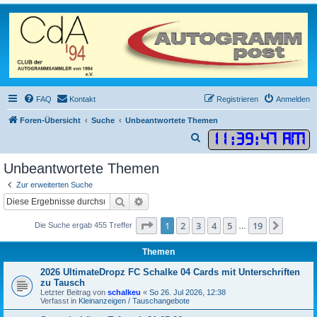
FAQ
Kontakt
Registrieren
Anmelden
Foren-Übersicht
Suche
Unbeantwortete Themen
11
:
39
:
47 AM
S
u
Unbeantwortete Themen
c
Zur erweiterten Suche
h
Suche
Erweiterte Suche
e
Seite
1
von
19
1
2
3
4
5
19
Nächst
Die Suche ergab 455 Treffer
…
Themen
2026 UltimateDropz FC Schalke 04 Cards mit Unterschriften
zu Tausch
Letzter Beitrag von
schalkeu
«
So 26. Jul 2026, 12:38
Verfasst in
Kleinanzeigen / Tauschangebote