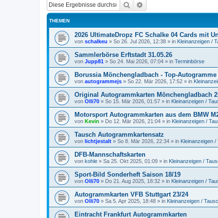
Suche
Erweiterte Suche
THEMEN
2026 UltimateDropz FC Schalke 04 Cards mit Un
von
schalkeu
»
So 26. Jul 2026, 12:38
» in
Kleinanzeigen / 
Sammlerbörse Erftstadt 31.05.26
von
Jupp81
»
So 24. Mai 2026, 07:04
» in
Terminbörse
Borussia Mönchengladbach - Top-Autogramme 
von
autogrammejs
»
So 22. Mär 2026, 17:52
» in
Kleinanze
Original Autogrammkarten Mönchengladbach 2
von
Olli70
»
So 15. Mär 2026, 01:57
» in
Kleinanzeigen / Ta
Motorsport Autogrammkarten aus dem BMW M2
von
Kevin
»
Do 12. Mär 2026, 21:04
» in
Kleinanzeigen / Ta
Tausch Autogrammkartensatz
von
lichtjestalt
»
So 8. Mär 2026, 22:34
» in
Kleinanzeigen 
DFB-Mannschaftskarten
von
kohle
»
Sa 25. Okt 2025, 01:09
» in
Kleinanzeigen / Tau
Sport-Bild Sonderheft Saison 18/19
von
Olli70
»
Do 21. Aug 2025, 18:32
» in
Kleinanzeigen / Ta
Autogrammkarten VFB Stuttgart 23/24
von
Olli70
»
Sa 5. Apr 2025, 18:48
» in
Kleinanzeigen / Taus
Eintracht Frankfurt Autogrammkarten