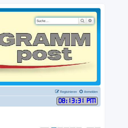
Suche
Erweiterte Suche
Registrieren
Anmelden
08
:
13
:
32 PM