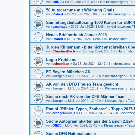
von
Olli70
»
So 23. Mär 2025, 00:41
» in
Kleinanzeigen / Ta
50 Autogramme mit Widmung Gratis
von
Robert
»
Do 20. Feb 2025, 08:03
» in
Kleinanzeigen / T
Sammlungsteilauflösung 1000 Karten für EUR 49
von
saschass
»
Di 28. Jan 2025, 13:48
» in
Kleinanzeigen /
Neues Briefporto ab Januar 2025
von
Robert
»
Mi 13. Nov 2024, 14:04
» in
Diskussionen
Jürgen Klinsmann - bitte nicht anschreiben übe
von
ChristianBach
»
Fr 20. Sep 2024, 20:57
» in
Informatio
Login Probleme
von
schumifan
»
Sa 13. Jul 2024, 12:47
» in
Informationen 
FC Bayern München AK
von
Juergen
»
Mi 3. Jul 2024, 12:53
» in
Kleinanzeigen / Ta
AK von den DFB Frauen Team gesucht
von
Juergen
»
Mi 3. Jul 2024, 12:51
» in
Kleinanzeigen / Ta
Suche noch AK von der DFB Männer Team
von
Juergen
»
Mi 3. Jul 2024, 12:49
» in
Kleinanzeigen / Ta
Panini "Pöhler, Typen, Zauberer" - Topps 2017/
von
autogrammejs
»
Fr 17. Mai 2024, 22:14
» in
Kleinanzei
Suche Autogrammkarten aus der Saison 23/24
von
Olli70
»
Mo 8. Apr 2024, 20:41
» in
Kleinanzeigen / Tau
Suche DFB-Nationalspieler