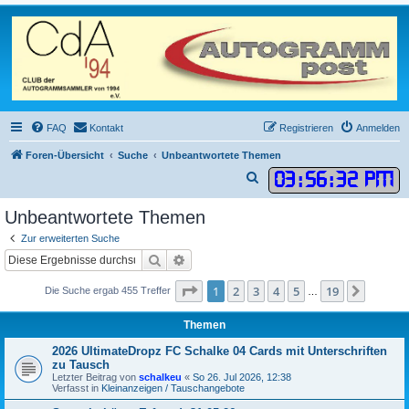
FAQ
Kontakt
Registrieren
Anmelden
Foren-Übersicht
Suche
Unbeantwortete Themen
03
:
56
:
32 PM
S
u
Unbeantwortete Themen
c
Zur erweiterten Suche
h
Suche
Erweiterte Suche
e
Seite
1
von
19
1
2
3
4
5
19
Nächst
Die Suche ergab 455 Treffer
…
Themen
2026 UltimateDropz FC Schalke 04 Cards mit Unterschriften
zu Tausch
Letzter Beitrag von
schalkeu
«
So 26. Jul 2026, 12:38
Verfasst in
Kleinanzeigen / Tauschangebote