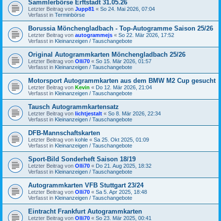
Sammlerbörse Erftstadt 31.05.26
Letzter Beitrag von
Jupp81
«
So 24. Mai 2026, 07:04
Verfasst in
Terminbörse
Borussia Mönchengladbach - Top-Autogramme Saison 25/26
Letzter Beitrag von
autogrammejs
«
So 22. Mär 2026, 17:52
Verfasst in
Kleinanzeigen / Tauschangebote
Original Autogrammkarten Mönchengladbach 25/26
Letzter Beitrag von
Olli70
«
So 15. Mär 2026, 01:57
Verfasst in
Kleinanzeigen / Tauschangebote
Motorsport Autogrammkarten aus dem BMW M2 Cup gesucht
Letzter Beitrag von
Kevin
«
Do 12. Mär 2026, 21:04
Verfasst in
Kleinanzeigen / Tauschangebote
Tausch Autogrammkartensatz
Letzter Beitrag von
lichtjestalt
«
So 8. Mär 2026, 22:34
Verfasst in
Kleinanzeigen / Tauschangebote
DFB-Mannschaftskarten
Letzter Beitrag von
kohle
«
Sa 25. Okt 2025, 01:09
Verfasst in
Kleinanzeigen / Tauschangebote
Sport-Bild Sonderheft Saison 18/19
Letzter Beitrag von
Olli70
«
Do 21. Aug 2025, 18:32
Verfasst in
Kleinanzeigen / Tauschangebote
Autogrammkarten VFB Stuttgart 23/24
Letzter Beitrag von
Olli70
«
Sa 5. Apr 2025, 18:48
Verfasst in
Kleinanzeigen / Tauschangebote
Eintracht Frankfurt Autogrammkarten
Letzter Beitrag von
Olli70
«
So 23. Mär 2025, 00:41