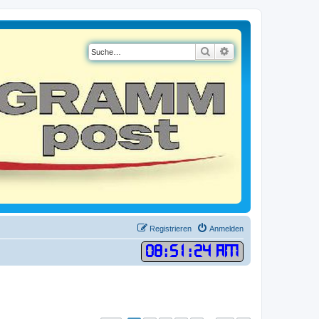
Suche
Erweiterte Suche
Registrieren
Anmelden
08
:
51
:
24 AM