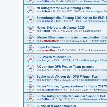
von
Olli70
»
So 23. Mär 2025, 00:41
» in
Kleinanzeigen / Ta
50 Autogramme mit Widmung Gratis
von
Robert
»
Do 20. Feb 2025, 08:03
» in
Kleinanzeigen / T
Sammlungsteilauflösung 1000 Karten für EUR 49
von
saschass
»
Di 28. Jan 2025, 13:48
» in
Kleinanzeigen /
Neues Briefporto ab Januar 2025
von
Robert
»
Mi 13. Nov 2024, 14:04
» in
Diskussionen
Jürgen Klinsmann - bitte nicht anschreiben übe
von
ChristianBach
»
Fr 20. Sep 2024, 20:57
» in
Informatio
Login Probleme
von
schumifan
»
Sa 13. Jul 2024, 12:47
» in
Informationen 
FC Bayern München AK
von
Juergen
»
Mi 3. Jul 2024, 12:53
» in
Kleinanzeigen / Ta
AK von den DFB Frauen Team gesucht
von
Juergen
»
Mi 3. Jul 2024, 12:51
» in
Kleinanzeigen / Ta
Suche noch AK von der DFB Männer Team
von
Juergen
»
Mi 3. Jul 2024, 12:49
» in
Kleinanzeigen / Ta
Panini "Pöhler, Typen, Zauberer" - Topps 2017/
von
autogrammejs
»
Fr 17. Mai 2024, 22:14
» in
Kleinanzei
Suche Autogrammkarten aus der Saison 23/24
von
Olli70
»
Mo 8. Apr 2024, 20:41
» in
Kleinanzeigen / Tau
Suche DFB-Nationalspieler