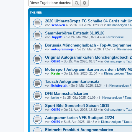
Suche
Erweiterte Suche
THEMEN
2026 UltimateDropz FC Schalke 04 Cards mit Un
von
schalkeu
»
So 26. Jul 2026, 12:38
» in
Kleinanzeigen / 
Sammlerbörse Erftstadt 31.05.26
von
Jupp81
»
So 24. Mai 2026, 07:04
» in
Terminbörse
Borussia Mönchengladbach - Top-Autogramme 
von
autogrammejs
»
So 22. Mär 2026, 17:52
» in
Kleinanze
Original Autogrammkarten Mönchengladbach 2
von
Olli70
»
So 15. Mär 2026, 01:57
» in
Kleinanzeigen / Ta
Motorsport Autogrammkarten aus dem BMW M2
von
Kevin
»
Do 12. Mär 2026, 21:04
» in
Kleinanzeigen / Ta
Tausch Autogrammkartensatz
von
lichtjestalt
»
So 8. Mär 2026, 22:34
» in
Kleinanzeigen 
DFB-Mannschaftskarten
von
kohle
»
Sa 25. Okt 2025, 01:09
» in
Kleinanzeigen / Tau
Sport-Bild Sonderheft Saison 18/19
von
Olli70
»
Do 21. Aug 2025, 18:32
» in
Kleinanzeigen / Ta
Autogrammkarten VFB Stuttgart 23/24
von
Olli70
»
Sa 5. Apr 2025, 18:48
» in
Kleinanzeigen / Taus
Eintracht Frankfurt Autogrammkarten