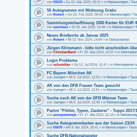
von
Olli70
»
So 23. Mär 2025, 00:41
» in
Kleinanzeigen / Ta
50 Autogramme mit Widmung Gratis
von
Robert
»
Do 20. Feb 2025, 08:03
» in
Kleinanzeigen / T
Sammlungsteilauflösung 1000 Karten für EUR 49
von
saschass
»
Di 28. Jan 2025, 13:48
» in
Kleinanzeigen /
Neues Briefporto ab Januar 2025
von
Robert
»
Mi 13. Nov 2024, 14:04
» in
Diskussionen
Jürgen Klinsmann - bitte nicht anschreiben übe
von
ChristianBach
»
Fr 20. Sep 2024, 20:57
» in
Informatio
Login Probleme
von
schumifan
»
Sa 13. Jul 2024, 12:47
» in
Informationen 
FC Bayern München AK
von
Juergen
»
Mi 3. Jul 2024, 12:53
» in
Kleinanzeigen / Ta
AK von den DFB Frauen Team gesucht
von
Juergen
»
Mi 3. Jul 2024, 12:51
» in
Kleinanzeigen / Ta
Suche noch AK von der DFB Männer Team
von
Juergen
»
Mi 3. Jul 2024, 12:49
» in
Kleinanzeigen / Ta
Panini "Pöhler, Typen, Zauberer" - Topps 2017/
von
autogrammejs
»
Fr 17. Mai 2024, 22:14
» in
Kleinanzei
Suche Autogrammkarten aus der Saison 23/24
von
Olli70
»
Mo 8. Apr 2024, 20:41
» in
Kleinanzeigen / Tau
Suche DFB-Nationalspieler