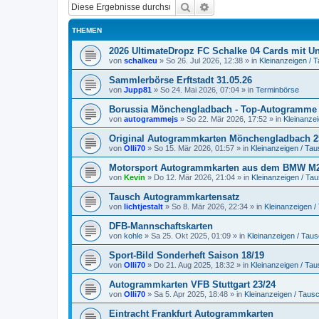
Suche
Erweiterte Suche
THEMEN
2026 UltimateDropz FC Schalke 04 Cards mit Un
von
schalkeu
»
So 26. Jul 2026, 12:38
» in
Kleinanzeigen / 
Sammlerbörse Erftstadt 31.05.26
von
Jupp81
»
So 24. Mai 2026, 07:04
» in
Terminbörse
Borussia Mönchengladbach - Top-Autogramme 
von
autogrammejs
»
So 22. Mär 2026, 17:52
» in
Kleinanze
Original Autogrammkarten Mönchengladbach 2
von
Olli70
»
So 15. Mär 2026, 01:57
» in
Kleinanzeigen / Ta
Motorsport Autogrammkarten aus dem BMW M2
von
Kevin
»
Do 12. Mär 2026, 21:04
» in
Kleinanzeigen / Ta
Tausch Autogrammkartensatz
von
lichtjestalt
»
So 8. Mär 2026, 22:34
» in
Kleinanzeigen 
DFB-Mannschaftskarten
von
kohle
»
Sa 25. Okt 2025, 01:09
» in
Kleinanzeigen / Tau
Sport-Bild Sonderheft Saison 18/19
von
Olli70
»
Do 21. Aug 2025, 18:32
» in
Kleinanzeigen / Ta
Autogrammkarten VFB Stuttgart 23/24
von
Olli70
»
Sa 5. Apr 2025, 18:48
» in
Kleinanzeigen / Taus
Eintracht Frankfurt Autogrammkarten