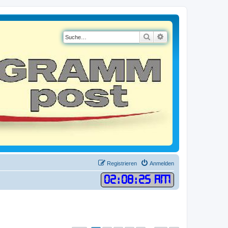
Suche
Erweiterte Suche
Registrieren
Anmelden
02
:
08
:
26 AM