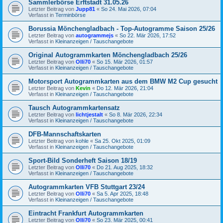
Sammlerbörse Erftstadt 31.05.26
Letzter Beitrag von
Jupp81
«
So 24. Mai 2026, 07:04
Verfasst in
Terminbörse
Borussia Mönchengladbach - Top-Autogramme Saison 25/26
Letzter Beitrag von
autogrammejs
«
So 22. Mär 2026, 17:52
Verfasst in
Kleinanzeigen / Tauschangebote
Original Autogrammkarten Mönchengladbach 25/26
Letzter Beitrag von
Olli70
«
So 15. Mär 2026, 01:57
Verfasst in
Kleinanzeigen / Tauschangebote
Motorsport Autogrammkarten aus dem BMW M2 Cup gesucht
Letzter Beitrag von
Kevin
«
Do 12. Mär 2026, 21:04
Verfasst in
Kleinanzeigen / Tauschangebote
Tausch Autogrammkartensatz
Letzter Beitrag von
lichtjestalt
«
So 8. Mär 2026, 22:34
Verfasst in
Kleinanzeigen / Tauschangebote
DFB-Mannschaftskarten
Letzter Beitrag von
kohle
«
Sa 25. Okt 2025, 01:09
Verfasst in
Kleinanzeigen / Tauschangebote
Sport-Bild Sonderheft Saison 18/19
Letzter Beitrag von
Olli70
«
Do 21. Aug 2025, 18:32
Verfasst in
Kleinanzeigen / Tauschangebote
Autogrammkarten VFB Stuttgart 23/24
Letzter Beitrag von
Olli70
«
Sa 5. Apr 2025, 18:48
Verfasst in
Kleinanzeigen / Tauschangebote
Eintracht Frankfurt Autogrammkarten
Letzter Beitrag von
Olli70
«
So 23. Mär 2025, 00:41