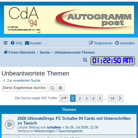
FAQ
Kontakt
Registrieren
Anmelden
Foren-Übersicht
Suche
Unbeantwortete Themen
01
:
22
:
50 AM
S
u
Unbeantwortete Themen
c
Zur erweiterten Suche
h
Suche
Erweiterte Suche
e
Seite
1
von
19
1
2
3
4
5
19
Nächst
Die Suche ergab 455 Treffer
…
Themen
2026 UltimateDropz FC Schalke 04 Cards mit Unterschriften
zu Tausch
Letzter Beitrag von
schalkeu
«
So 26. Jul 2026, 12:38
Verfasst in
Kleinanzeigen / Tauschangebote