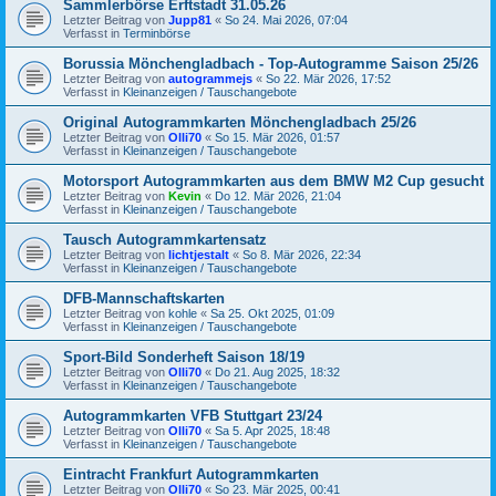
Sammlerbörse Erftstadt 31.05.26
Letzter Beitrag von
Jupp81
«
So 24. Mai 2026, 07:04
Verfasst in
Terminbörse
Borussia Mönchengladbach - Top-Autogramme Saison 25/26
Letzter Beitrag von
autogrammejs
«
So 22. Mär 2026, 17:52
Verfasst in
Kleinanzeigen / Tauschangebote
Original Autogrammkarten Mönchengladbach 25/26
Letzter Beitrag von
Olli70
«
So 15. Mär 2026, 01:57
Verfasst in
Kleinanzeigen / Tauschangebote
Motorsport Autogrammkarten aus dem BMW M2 Cup gesucht
Letzter Beitrag von
Kevin
«
Do 12. Mär 2026, 21:04
Verfasst in
Kleinanzeigen / Tauschangebote
Tausch Autogrammkartensatz
Letzter Beitrag von
lichtjestalt
«
So 8. Mär 2026, 22:34
Verfasst in
Kleinanzeigen / Tauschangebote
DFB-Mannschaftskarten
Letzter Beitrag von
kohle
«
Sa 25. Okt 2025, 01:09
Verfasst in
Kleinanzeigen / Tauschangebote
Sport-Bild Sonderheft Saison 18/19
Letzter Beitrag von
Olli70
«
Do 21. Aug 2025, 18:32
Verfasst in
Kleinanzeigen / Tauschangebote
Autogrammkarten VFB Stuttgart 23/24
Letzter Beitrag von
Olli70
«
Sa 5. Apr 2025, 18:48
Verfasst in
Kleinanzeigen / Tauschangebote
Eintracht Frankfurt Autogrammkarten
Letzter Beitrag von
Olli70
«
So 23. Mär 2025, 00:41