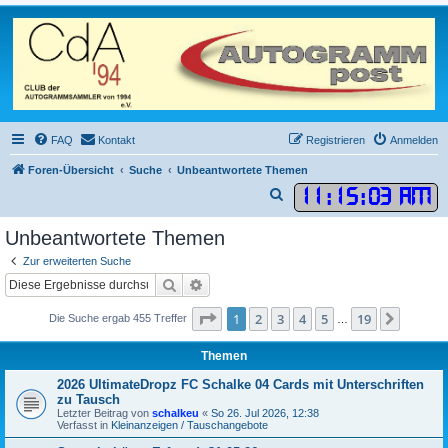
FAQ
Kontakt
Registrieren
Anmelden
Foren-Übersicht
Suche
Unbeantwortete Themen
11
:
15
:
03 AM
S
u
Unbeantwortete Themen
c
Zur erweiterten Suche
h
Suche
Erweiterte Suche
e
Seite
1
von
19
1
2
3
4
5
19
Nächst
Die Suche ergab 455 Treffer
…
Themen
2026 UltimateDropz FC Schalke 04 Cards mit Unterschriften
zu Tausch
Letzter Beitrag von
schalkeu
«
So 26. Jul 2026, 12:38
Verfasst in
Kleinanzeigen / Tauschangebote