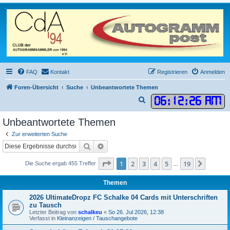
FAQ
Kontakt
Registrieren
Anmelden
Foren-Übersicht
Suche
Unbeantwortete Themen
06
:
12
:
26 AM
S
u
Unbeantwortete Themen
c
Zur erweiterten Suche
h
Suche
Erweiterte Suche
e
Seite
1
von
19
1
2
3
4
5
19
Nächst
Die Suche ergab 455 Treffer
…
Themen
2026 UltimateDropz FC Schalke 04 Cards mit Unterschriften
zu Tausch
Letzter Beitrag von
schalkeu
«
So 26. Jul 2026, 12:38
Verfasst in
Kleinanzeigen / Tauschangebote