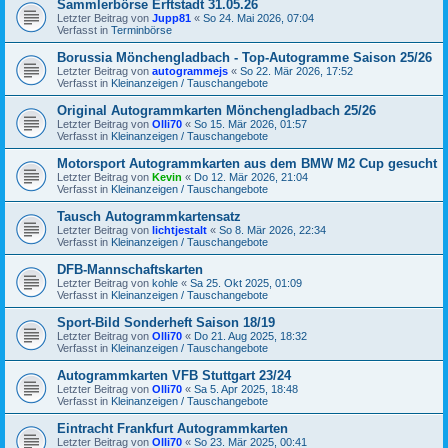
Sammlerbörse Erftstadt 31.05.26
Letzter Beitrag von
Jupp81
«
So 24. Mai 2026, 07:04
Verfasst in
Terminbörse
Borussia Mönchengladbach - Top-Autogramme Saison 25/26
Letzter Beitrag von
autogrammejs
«
So 22. Mär 2026, 17:52
Verfasst in
Kleinanzeigen / Tauschangebote
Original Autogrammkarten Mönchengladbach 25/26
Letzter Beitrag von
Olli70
«
So 15. Mär 2026, 01:57
Verfasst in
Kleinanzeigen / Tauschangebote
Motorsport Autogrammkarten aus dem BMW M2 Cup gesucht
Letzter Beitrag von
Kevin
«
Do 12. Mär 2026, 21:04
Verfasst in
Kleinanzeigen / Tauschangebote
Tausch Autogrammkartensatz
Letzter Beitrag von
lichtjestalt
«
So 8. Mär 2026, 22:34
Verfasst in
Kleinanzeigen / Tauschangebote
DFB-Mannschaftskarten
Letzter Beitrag von
kohle
«
Sa 25. Okt 2025, 01:09
Verfasst in
Kleinanzeigen / Tauschangebote
Sport-Bild Sonderheft Saison 18/19
Letzter Beitrag von
Olli70
«
Do 21. Aug 2025, 18:32
Verfasst in
Kleinanzeigen / Tauschangebote
Autogrammkarten VFB Stuttgart 23/24
Letzter Beitrag von
Olli70
«
Sa 5. Apr 2025, 18:48
Verfasst in
Kleinanzeigen / Tauschangebote
Eintracht Frankfurt Autogrammkarten
Letzter Beitrag von
Olli70
«
So 23. Mär 2025, 00:41