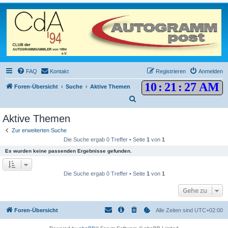
FAQ
Kontakt
Registrieren
Anmelden
10
:
21
:
27 AM
Foren-Übersicht
Suche
Aktive Themen
S
u
Aktive Themen
c
Zur erweiterten Suche
h
Die Suche ergab 0 Treffer • Seite
1
von
1
e
Es wurden keine passenden Ergebnisse gefunden.
Die Suche ergab 0 Treffer • Seite
1
von
1
Gehe zu
Foren-Übersicht
Alle Zeiten sind
UTC+02:00