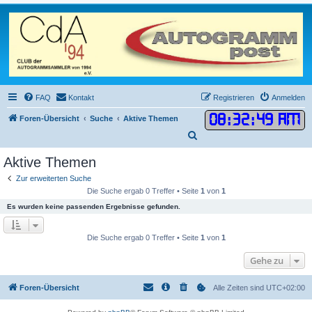
FAQ
Kontakt
Registrieren
Anmelden
08
:
32
:
49 AM
Foren-Übersicht
Suche
Aktive Themen
S
u
Aktive Themen
c
Zur erweiterten Suche
h
Die Suche ergab 0 Treffer • Seite
1
von
1
e
Es wurden keine passenden Ergebnisse gefunden.
Die Suche ergab 0 Treffer • Seite
1
von
1
Gehe zu
Foren-Übersicht
Alle Zeiten sind
UTC+02:00