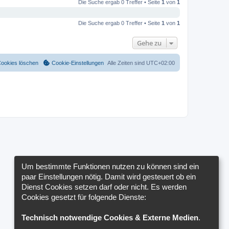
Die Suche ergab 0 Treffer • Seite
1
von
1
Die Suche ergab 0 Treffer • Seite
1
von
1
Gehe zu
Cookies löschen
Cookie-Einstellungen
Alle Zeiten sind
UTC+02:00
Um bestimmte Funktionen nutzen zu können sind ein
paar Einstellungen nötig. Damit wird gesteuert ob ein
Dienst Cookies setzen darf oder nicht. Es werden
Cookies gesetzt für folgende Dienste:
Technisch notwendige Cookies & Externe Medien
.