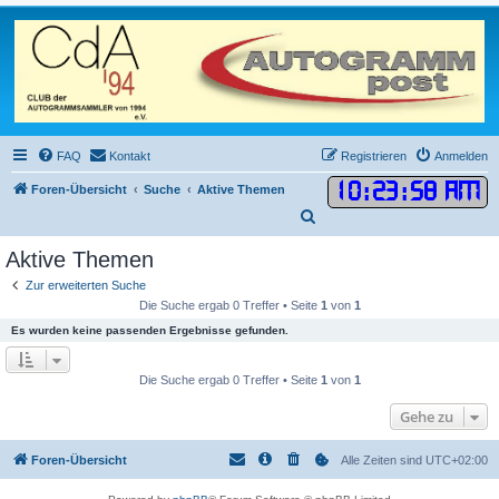
FAQ
Kontakt
Registrieren
Anmelden
10
:
23
:
58 AM
Foren-Übersicht
Suche
Aktive Themen
S
u
Aktive Themen
c
Zur erweiterten Suche
h
Die Suche ergab 0 Treffer • Seite
1
von
1
e
Es wurden keine passenden Ergebnisse gefunden.
Die Suche ergab 0 Treffer • Seite
1
von
1
Gehe zu
Foren-Übersicht
Alle Zeiten sind
UTC+02:00