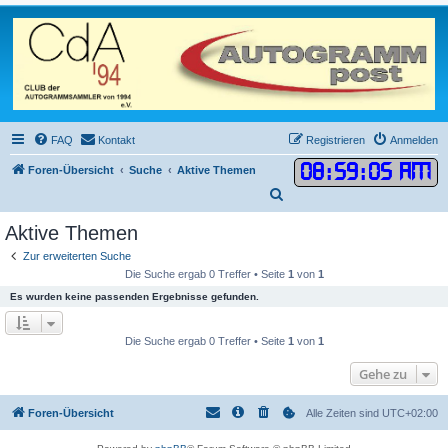
FAQ
Kontakt
Registrieren
Anmelden
08
:
59
:
05 AM
Foren-Übersicht
Suche
Aktive Themen
S
u
Aktive Themen
c
Zur erweiterten Suche
h
Die Suche ergab 0 Treffer • Seite
1
von
1
e
Es wurden keine passenden Ergebnisse gefunden.
Die Suche ergab 0 Treffer • Seite
1
von
1
Gehe zu
Foren-Übersicht
Alle Zeiten sind
UTC+02:00