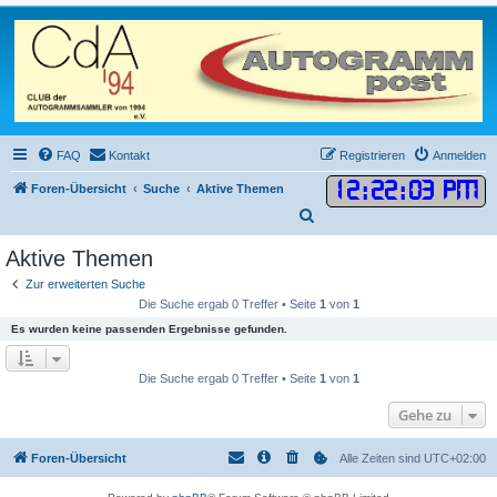
FAQ
Kontakt
Registrieren
Anmelden
12
:
22
:
03 PM
Foren-Übersicht
Suche
Aktive Themen
S
u
Aktive Themen
c
Zur erweiterten Suche
h
Die Suche ergab 0 Treffer • Seite
1
von
1
e
Es wurden keine passenden Ergebnisse gefunden.
Die Suche ergab 0 Treffer • Seite
1
von
1
Gehe zu
Foren-Übersicht
Alle Zeiten sind
UTC+02:00