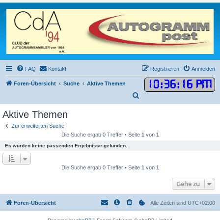
FAQ
Kontakt
Registrieren
Anmelden
10
:
36
:
16 PM
Foren-Übersicht
Suche
Aktive Themen
S
u
Aktive Themen
c
Zur erweiterten Suche
h
Die Suche ergab 0 Treffer • Seite
1
von
1
e
Es wurden keine passenden Ergebnisse gefunden.
Die Suche ergab 0 Treffer • Seite
1
von
1
Gehe zu
Foren-Übersicht
Alle Zeiten sind
UTC+02:00