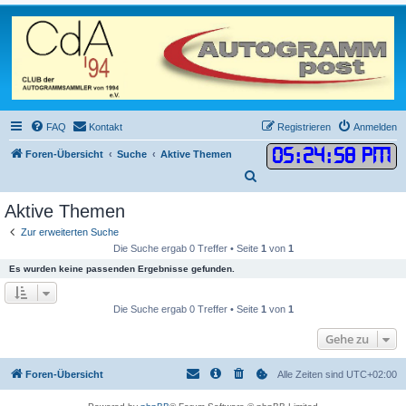
FAQ
Kontakt
Registrieren
Anmelden
05
:
24
:
58 PM
Foren-Übersicht
Suche
Aktive Themen
S
u
Aktive Themen
c
Zur erweiterten Suche
h
Die Suche ergab 0 Treffer • Seite
1
von
1
e
Es wurden keine passenden Ergebnisse gefunden.
Die Suche ergab 0 Treffer • Seite
1
von
1
Gehe zu
Foren-Übersicht
Alle Zeiten sind
UTC+02:00