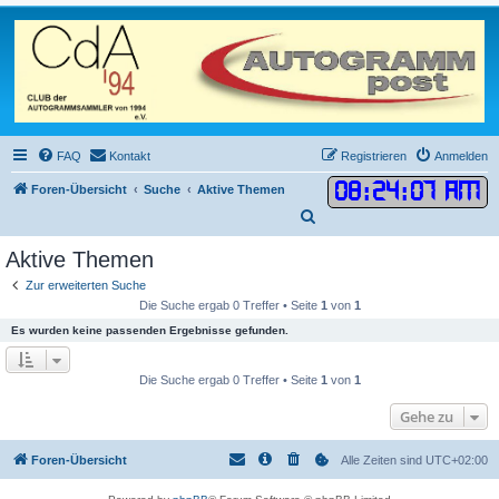
FAQ
Kontakt
Registrieren
Anmelden
08
:
24
:
07 AM
Foren-Übersicht
Suche
Aktive Themen
S
u
Aktive Themen
c
Zur erweiterten Suche
h
Die Suche ergab 0 Treffer • Seite
1
von
1
e
Es wurden keine passenden Ergebnisse gefunden.
Die Suche ergab 0 Treffer • Seite
1
von
1
Gehe zu
Foren-Übersicht
Alle Zeiten sind
UTC+02:00