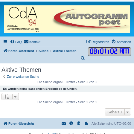
FAQ
Kontakt
Registrieren
Anmelden
08
:
01
:
02 AM
Foren-Übersicht
Suche
Aktive Themen
S
u
Aktive Themen
c
Zur erweiterten Suche
h
Die Suche ergab 0 Treffer • Seite
1
von
1
e
Es wurden keine passenden Ergebnisse gefunden.
Die Suche ergab 0 Treffer • Seite
1
von
1
Gehe zu
Foren-Übersicht
Alle Zeiten sind
UTC+02:00