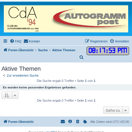
FAQ
Kontakt
Registrieren
Anmelden
08
:
17
:
53 PM
Foren-Übersicht
Suche
Aktive Themen
S
u
Aktive Themen
c
Zur erweiterten Suche
h
Die Suche ergab 0 Treffer • Seite
1
von
1
e
Es wurden keine passenden Ergebnisse gefunden.
Die Suche ergab 0 Treffer • Seite
1
von
1
Gehe zu
Foren-Übersicht
Alle Zeiten sind
UTC+02:00