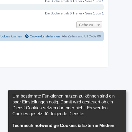
Die Suche ergab 0 Treffer • Seite
1
von
1
Die Suche ergab 0 Treffer • Seite
1
von
1
Gehe zu
Cookies löschen
Cookie-Einstellungen
Alle Zeiten sind
UTC+02:00
Um bestimmte Funktionen nutzen zu können sind ein
paar Einstellungen nötig. Damit wird gesteuert ob ein
Dienst Cookies setzen darf oder nicht. Es werden
Cookies gesetzt für folgende Dienste:
Technisch notwendige Cookies & Externe Medien
.