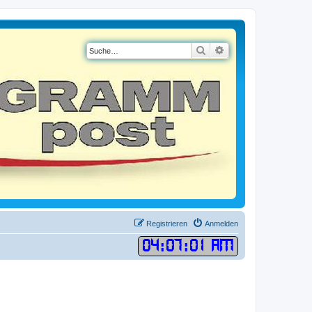
Suche
Erweiterte Suche
Registrieren
Anmelden
04
:
07
:
01 AM