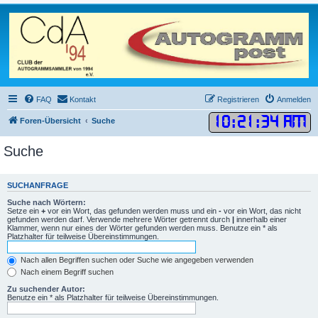
FAQ
Kontakt
Registrieren
Anmelden
10
:
21
:
34 AM
Foren-Übersicht
Suche
Suche
SUCHANFRAGE
Suche nach Wörtern:
Setze ein
+
vor ein Wort, das gefunden werden muss und ein
-
vor ein Wort, das nicht
gefunden werden darf. Verwende mehrere Wörter getrennt durch
|
innerhalb einer
Klammer, wenn nur eines der Wörter gefunden werden muss. Benutze ein * als
Platzhalter für teilweise Übereinstimmungen.
Nach allen Begriffen suchen oder Suche wie angegeben verwenden
Nach einem Begriff suchen
Zu suchender Autor:
Benutze ein * als Platzhalter für teilweise Übereinstimmungen.