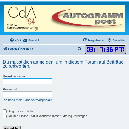
FAQ
Kontakt
Registrieren
Anmelden
03
:
17
:
36 PM
S
Foren-Übersicht
u
Du musst dich anmelden, um in diesem Forum auf Beiträge
c
zu antworten.
h
Benutzername:
e
Passwort:
Ich habe mein Passwort vergessen
Angemeldet bleiben
Meinen Online-Status während dieser Sitzung verbergen