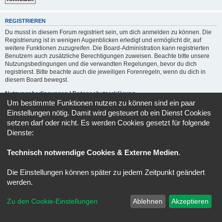
REGISTRIEREN
Du musst in diesem Forum registriert sein, um dich anmelden zu können. Die
Registrierung ist in wenigen Augenblicken erledigt und ermöglicht dir, auf
weitere Funktionen zuzugreifen. Die Board-Administration kann registrierten
Benutzern auch zusätzliche Berechtigungen zuweisen. Beachte bitte unsere
Nutzungsbedingungen und die verwandten Regelungen, bevor du dich
registrierst. Bitte beachte auch die jeweiligen Forenregeln, wenn du dich in
diesem Board bewegst.
Nutzungsbedingungen
|
Datenschutzerklärung
Um bestimmte Funktionen nutzen zu können sind ein paar
Einstellungen nötig. Damit wird gesteuert ob ein Dienst Cookies
Registrieren
setzen darf oder nicht. Es werden Cookies gesetzt für folgende
Dienste:
Foren-Übersicht
Alle Zeiten sind
UTC+02:00
Technisch notwendige Cookies & Externe Medien
.
Powered by
phpBB
® Forum Software © phpBB Limited
Deutsche Übersetzung durch
phpBB.de
Die Einstellungen können später zu jedem Zeitpunkt geändert
Datenschutz
|
Nutzungsbedingungen
werden.
Zu den Cookie-Einstellungen
Ablehnen
Akzeptieren