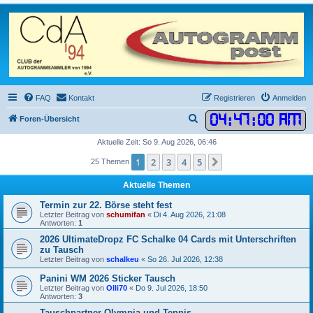
FAQ
Kontakt
Registrieren
Anmelden
04
:
47
:
00 AM
S
Foren-Übersicht
u
Aktuelle Zeit: So 9. Aug 2026, 06:46
c
1
2
3
4
5
Nächste
25 Themen
h
Aktuelle Themen
e
Termin zur 22. Börse steht fest
Letzter Beitrag von
schumifan
«
Di 4. Aug 2026, 21:08
Antworten:
1
2026 UltimateDropz FC Schalke 04 Cards mit Unterschriften
zu Tausch
Letzter Beitrag von
schalkeu
«
So 26. Jul 2026, 12:38
Panini WM 2026 Sticker Tausch
Letzter Beitrag von
Olli70
«
Do 9. Jul 2026, 18:50
Antworten:
3
Tauschpartner Olympia und Tennis