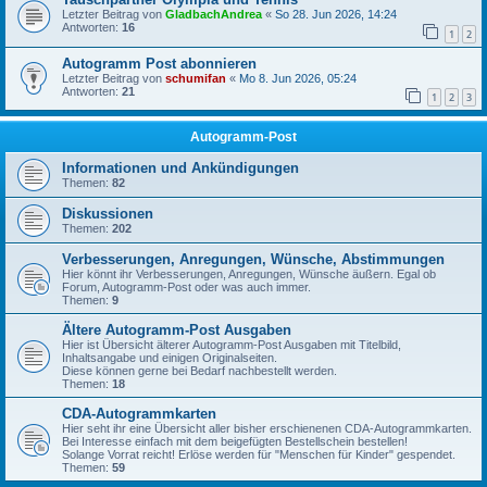
Letzter Beitrag von
GladbachAndrea
«
So 28. Jun 2026, 14:24
Antworten:
16
1
2
Autogramm Post abonnieren
Letzter Beitrag von
schumifan
«
Mo 8. Jun 2026, 05:24
Antworten:
21
1
2
3
Autogramm-Post
Informationen und Ankündigungen
Themen:
82
Diskussionen
Themen:
202
Verbesserungen, Anregungen, Wünsche, Abstimmungen
Hier könnt ihr Verbesserungen, Anregungen, Wünsche äußern. Egal ob
Forum, Autogramm-Post oder was auch immer.
Themen:
9
Ältere Autogramm-Post Ausgaben
Hier ist Übersicht älterer Autogramm-Post Ausgaben mit Titelbild,
Inhaltsangabe und einigen Originalseiten.
Diese können gerne bei Bedarf nachbestellt werden.
Themen:
18
CDA-Autogrammkarten
Hier seht ihr eine Übersicht aller bisher erschienenen CDA-Autogrammkarten.
Bei Interesse einfach mit dem beigefügten Bestellschein bestellen!
Solange Vorrat reicht! Erlöse werden für "Menschen für Kinder" gespendet.
Themen:
59