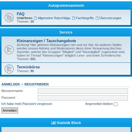
Autogrammsammeln
FAQ
Unterforen:
Allgemeine Ratschläge
,
Fachbegriffe
,
Übersetzungen
Themen:
30
Service
Kleinanzeigen / Tauschangebote
Achtung! Hier gehören Kleinanzeigen rein und nur hier. An anderen Stellen
werden unsere Admins und Moderatoren diese ohne Vorwarnung löschen.
Sammler, welche den Gruppen "Mitglied" und "Neumitglied" zugeordnet sind,
haben im Thread "Kleinanzeigen" lediglich Lese- und keine Schreibrechte.
Themen:
501
Terminbörse
Themen:
90
ANMELDEN
•
REGISTRIEREN
Benutzername:
Passwort:
Ich habe mein Passwort vergessen
Angemeldet bleiben
Statistik Block