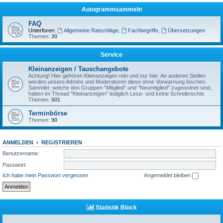
Autogrammsammeln
FAQ
Unterforen:
Allgemeine Ratschläge
,
Fachbegriffe
,
Übersetzungen
Themen:
30
Service
Kleinanzeigen / Tauschangebote
Achtung! Hier gehören Kleinanzeigen rein und nur hier. An anderen Stellen
werden unsere Admins und Moderatoren diese ohne Vorwarnung löschen.
Sammler, welche den Gruppen "Mitglied" und "Neumitglied" zugeordnet sind,
haben im Thread "Kleinanzeigen" lediglich Lese- und keine Schreibrechte.
Themen:
501
Terminbörse
Themen:
90
ANMELDEN
•
REGISTRIEREN
Benutzername:
Passwort:
Ich habe mein Passwort vergessen
Angemeldet bleiben
Statistik Block