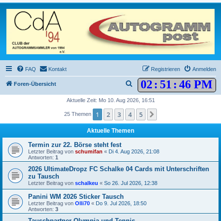
FAQ
Kontakt
Registrieren
Anmelden
02
:
51
:
46 PM
S
Foren-Übersicht
u
Aktuelle Zeit: Mo 10. Aug 2026, 16:51
c
1
2
3
4
5
Nächste
25 Themen
h
Aktuelle Themen
e
Termin zur 22. Börse steht fest
Letzter Beitrag von
schumifan
«
Di 4. Aug 2026, 21:08
Antworten:
1
2026 UltimateDropz FC Schalke 04 Cards mit Unterschriften
zu Tausch
Letzter Beitrag von
schalkeu
«
So 26. Jul 2026, 12:38
Panini WM 2026 Sticker Tausch
Letzter Beitrag von
Olli70
«
Do 9. Jul 2026, 18:50
Antworten:
3
Tauschpartner Olympia und Tennis