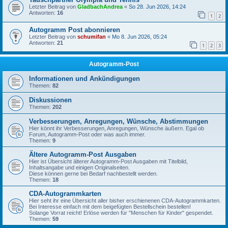
Letzter Beitrag von
GladbachAndrea
«
So 28. Jun 2026, 14:24
Antworten:
16
1
2
Autogramm Post abonnieren
Letzter Beitrag von
schumifan
«
Mo 8. Jun 2026, 05:24
Antworten:
21
1
2
3
Autogramm-Post
Informationen und Ankündigungen
Themen:
82
Diskussionen
Themen:
202
Verbesserungen, Anregungen, Wünsche, Abstimmungen
Hier könnt ihr Verbesserungen, Anregungen, Wünsche äußern. Egal ob
Forum, Autogramm-Post oder was auch immer.
Themen:
9
Ältere Autogramm-Post Ausgaben
Hier ist Übersicht älterer Autogramm-Post Ausgaben mit Titelbild,
Inhaltsangabe und einigen Originalseiten.
Diese können gerne bei Bedarf nachbestellt werden.
Themen:
18
CDA-Autogrammkarten
Hier seht ihr eine Übersicht aller bisher erschienenen CDA-Autogrammkarten.
Bei Interesse einfach mit dem beigefügten Bestellschein bestellen!
Solange Vorrat reicht! Erlöse werden für "Menschen für Kinder" gespendet.
Themen:
59