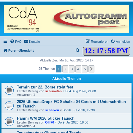
FAQ
Kontakt
Registrieren
Anmelden
12
:
17
:
58 PM
S
Foren-Übersicht
u
Aktuelle Zeit: Mo 10. Aug 2026, 14:17
c
1
2
3
4
5
Nächste
25 Themen
h
Aktuelle Themen
e
Termin zur 22. Börse steht fest
Letzter Beitrag von
schumifan
«
Di 4. Aug 2026, 21:08
Antworten:
1
2026 UltimateDropz FC Schalke 04 Cards mit Unterschriften
zu Tausch
Letzter Beitrag von
schalkeu
«
So 26. Jul 2026, 12:38
Panini WM 2026 Sticker Tausch
Letzter Beitrag von
Olli70
«
Do 9. Jul 2026, 18:50
Antworten:
3
Tauschpartner Olympia und Tennis