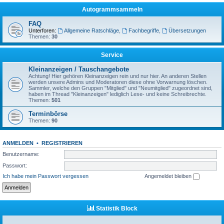
Autogrammsammeln
FAQ
Unterforen:
Allgemeine Ratschläge
,
Fachbegriffe
,
Übersetzungen
Themen:
30
Service
Kleinanzeigen / Tauschangebote
Achtung! Hier gehören Kleinanzeigen rein und nur hier. An anderen Stellen
werden unsere Admins und Moderatoren diese ohne Vorwarnung löschen.
Sammler, welche den Gruppen "Mitglied" und "Neumitglied" zugeordnet sind,
haben im Thread "Kleinanzeigen" lediglich Lese- und keine Schreibrechte.
Themen:
501
Terminbörse
Themen:
90
ANMELDEN
•
REGISTRIEREN
Benutzername:
Passwort:
Ich habe mein Passwort vergessen
Angemeldet bleiben
Statistik Block