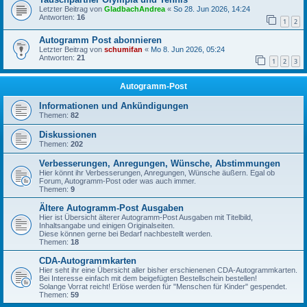
Letzter Beitrag von
GladbachAndrea
«
So 28. Jun 2026, 14:24
Antworten:
16
1
2
Autogramm Post abonnieren
Letzter Beitrag von
schumifan
«
Mo 8. Jun 2026, 05:24
Antworten:
21
1
2
3
Autogramm-Post
Informationen und Ankündigungen
Themen:
82
Diskussionen
Themen:
202
Verbesserungen, Anregungen, Wünsche, Abstimmungen
Hier könnt ihr Verbesserungen, Anregungen, Wünsche äußern. Egal ob
Forum, Autogramm-Post oder was auch immer.
Themen:
9
Ältere Autogramm-Post Ausgaben
Hier ist Übersicht älterer Autogramm-Post Ausgaben mit Titelbild,
Inhaltsangabe und einigen Originalseiten.
Diese können gerne bei Bedarf nachbestellt werden.
Themen:
18
CDA-Autogrammkarten
Hier seht ihr eine Übersicht aller bisher erschienenen CDA-Autogrammkarten.
Bei Interesse einfach mit dem beigefügten Bestellschein bestellen!
Solange Vorrat reicht! Erlöse werden für "Menschen für Kinder" gespendet.
Themen:
59