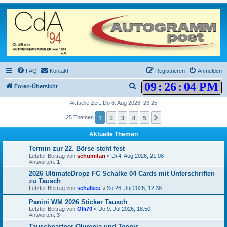
FAQ
Kontakt
Registrieren
Anmelden
09
:
26
:
04 PM
S
Foren-Übersicht
u
Aktuelle Zeit: Do 6. Aug 2026, 23:25
c
1
2
3
4
5
Nächste
25 Themen
h
Aktuelle Themen
e
Termin zur 22. Börse steht fest
Letzter Beitrag von
schumifan
«
Di 4. Aug 2026, 21:08
Antworten:
1
2026 UltimateDropz FC Schalke 04 Cards mit Unterschriften
zu Tausch
Letzter Beitrag von
schalkeu
«
So 26. Jul 2026, 12:38
Panini WM 2026 Sticker Tausch
Letzter Beitrag von
Olli70
«
Do 9. Jul 2026, 18:50
Antworten:
3
Tauschpartner Olympia und Tennis