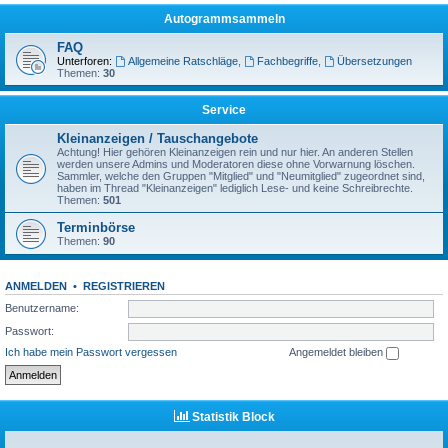
Autogrammsammeln
FAQ
Unterforen:
Allgemeine Ratschläge
,
Fachbegriffe
,
Übersetzungen
Themen:
30
Service
Kleinanzeigen / Tauschangebote
Achtung! Hier gehören Kleinanzeigen rein und nur hier. An anderen Stellen
werden unsere Admins und Moderatoren diese ohne Vorwarnung löschen.
Sammler, welche den Gruppen "Mitglied" und "Neumitglied" zugeordnet sind,
haben im Thread "Kleinanzeigen" lediglich Lese- und keine Schreibrechte.
Themen:
501
Terminbörse
Themen:
90
ANMELDEN
•
REGISTRIEREN
Benutzername:
Passwort:
Ich habe mein Passwort vergessen
Angemeldet bleiben
Statistik Block