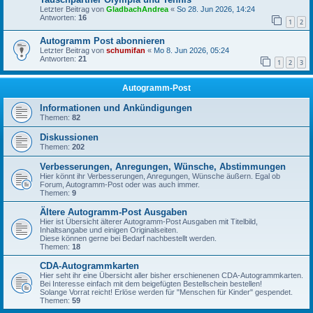
Letzter Beitrag von
GladbachAndrea
«
So 28. Jun 2026, 14:24
Antworten:
16
1
2
Autogramm Post abonnieren
Letzter Beitrag von
schumifan
«
Mo 8. Jun 2026, 05:24
Antworten:
21
1
2
3
Autogramm-Post
Informationen und Ankündigungen
Themen:
82
Diskussionen
Themen:
202
Verbesserungen, Anregungen, Wünsche, Abstimmungen
Hier könnt ihr Verbesserungen, Anregungen, Wünsche äußern. Egal ob
Forum, Autogramm-Post oder was auch immer.
Themen:
9
Ältere Autogramm-Post Ausgaben
Hier ist Übersicht älterer Autogramm-Post Ausgaben mit Titelbild,
Inhaltsangabe und einigen Originalseiten.
Diese können gerne bei Bedarf nachbestellt werden.
Themen:
18
CDA-Autogrammkarten
Hier seht ihr eine Übersicht aller bisher erschienenen CDA-Autogrammkarten.
Bei Interesse einfach mit dem beigefügten Bestellschein bestellen!
Solange Vorrat reicht! Erlöse werden für "Menschen für Kinder" gespendet.
Themen:
59